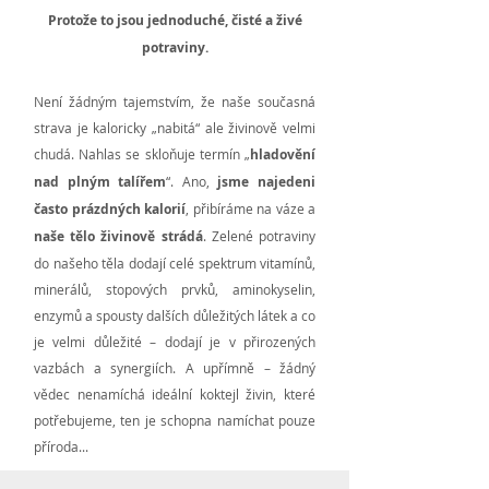
Protože to jsou jednoduché, čisté a živé
potraviny.
Není žádným tajemstvím, že naše současná
strava je kaloricky „nabitá“ ale živinově velmi
chudá. Nahlas se skloňuje termín „
hladovění
nad plným talířem
“. Ano,
jsme najedeni
často prázdných kalorií
, přibíráme na váze a
naše tělo živinově strádá
. Zelené potraviny
do našeho těla dodají celé spektrum vitamínů,
minerálů, stopových prvků, aminokyselin,
enzymů a spousty dalších důležitých látek a co
je velmi důležité – dodají je v přirozených
vazbách a synergiích. A upřímně – žádný
vědec nenamíchá ideální koktejl živin, které
potřebujeme, ten je schopna namíchat pouze
příroda...