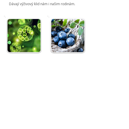
Dávají výživový klid nám i našim rodinám.
Příběh chlorelly
Příběh borůvky
Příběh ječmene
Příběh brusinky