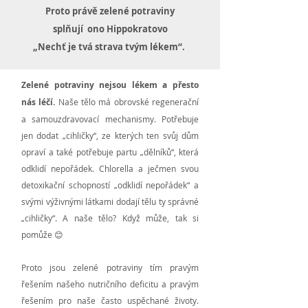
Proto právě
zelené potraviny
splňují ono Hippokratovo
„Nechť je tvá strava tvým lékem“.
Zelené potraviny nejsou lékem a přesto
nás léčí.
Naše tělo má obrovské regenerační
a samouzdravovací mechanismy. Potřebuje
jen dodat „cihličky“, ze kterých ten svůj dům
opraví a také potřebuje partu „dělníků“, která
odklidí nepořádek. Chlorella a ječmen svou
detoxikační schopností „odklidí nepořádek“ a
svými výživnými látkami dodají tělu ty správné
„cihličky“. A naše tělo? Když může, tak si
pomůže 😊
Proto jsou zelené potraviny tím pravým
řešením našeho nutričního deficitu a pravým
řešením pro naše často uspěchané životy.