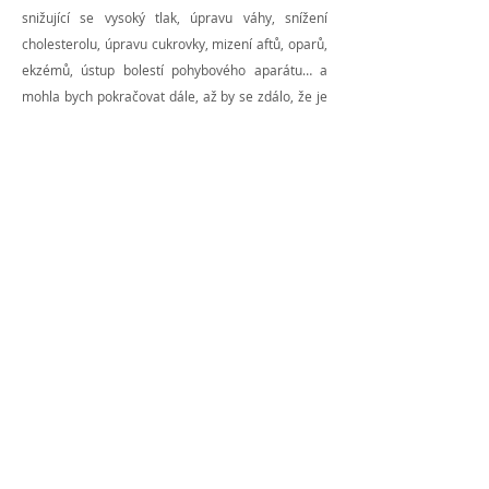
snižující se vysoký tlak, úpravu váhy, snížení
cholesterolu, úpravu cukrovky, mizení aftů, oparů,
ekzémů, ústup bolestí pohybového aparátu… a
mohla bych pokračovat dále, až by se zdálo, že je
chlorella zázračný lék. Ale ona neléčí. Tím, že tělo
vyživí a vyčistí, způsobí jeden velký vedlejší efekt –
naše ozdravení 😊
Pro koho není chlorella vhodná?
Není vhodná pro toho, komu vyhovuje (ať už z
jakéhokoli důvodu) být nemocný.
Není vhodná pro toho, kdo podporuje nemoc jako
svůj zdroj obživy.
Všem nám ostatním přináší léčebnou výživu
do našich talířů a těl.