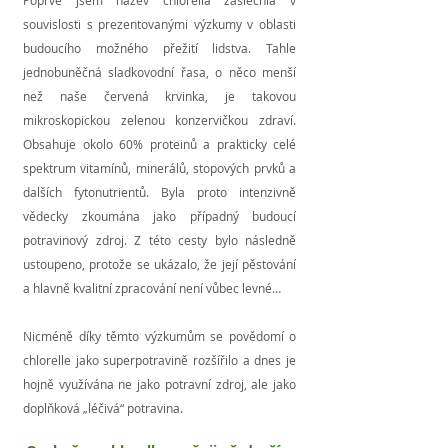
Poprvé jsem název chlorella zaslechla v
souvislosti s prezentovanými výzkumy v oblasti
budoucího možného přežití lidstva. Tahle
jednobuněčná sladkovodní řasa, o něco menší
než naše červená krvinka, je takovou
mikroskopickou zelenou konzervičkou zdraví.
Obsahuje okolo 60% proteinů a prakticky celé
spektrum vitamínů, minerálů, stopových prvků a
dalších fytonutrientů. Byla proto intenzivně
vědecky zkoumána jako případný budoucí
potravinový zdroj. Z této cesty bylo následně
ustoupeno, protože se ukázalo, že její pěstování
a hlavně kvalitní zpracování není vůbec levné…
Nicméně díky těmto výzkumům se povědomí o
chlorelle jako superpotravině rozšířilo a dnes je
hojně využívána ne jako potravní zdroj, ale jako
doplňková „léčivá“ potravina.