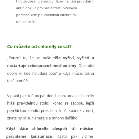
tím, že obsahuje soubor látek na bázi přírodních
antibiotik, je pro nás nezastupitelným
pomocníkem při jakémkoli infekčním
onemocnění
Co můžete od chlorelly čekat?
„Pouze“ to, že se naše
tělo vyživí, vyčistí a
nastartuje sebeopravné mechanizmy.
Ono totiž
dobře ví, kde ho „tlačí bota“ a když může, tak si
také pomůže…
V praxi pak lidé po pár dnech konzumace chlorelly
hlásí pravidelnou stolici, konec se zácpou, lepší
psychickou kondici přes den, lepší spánek v noci,
znatelný přísun energie a mnoho dalšího.
Když dáte chlorelle alespoň tři měsíce
pravidelné konzumace
, často pak vidíme