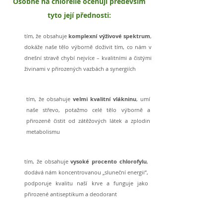
Osobně na chlorelle oceňuji především
tyto její přednosti:
tím, že obsahuje
komplexní výživové spektrum
,
dokáže naše tělo výborně doživit tím, co nám v
dnešní stravě chybí nejvíce – kvalitními a čistými
živinami v přirozených vazbách a synergiích
tím, že obsahuje
velmi kvalitní vlákninu
, umí
naše střevo, potažmo celé tělo výborně a
přirozeně čistit od zátěžových látek a zplodin
metabolismu
tím, že obsahuje
vysoké procento chlorofylu
,
dodává nám koncentrovanou „sluneční energii“,
podporuje kvalitu naší krve a funguje jako
přirozené antiseptikum a deodorant