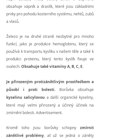
obsahuje vápník a draslík, které jsou základními
prvky pro pohodu kosterního systému, nehtů, zubů
a vlasů.
Železo je na druhé straně nezbytné pro mnoho
funkcí, jako je produkce hemoglobinu, který se
používá k transportu kyslíku v našem těle a také k
produkci proteinu, který tento kyslík fixuje ve
svalech.
Obsahuje také vitamíny A, B, C, E.
Je přirozeným protizánětlivým prostředkem a
působí i proti bolesti.
Borůvka obsahuje
kyselinu salicylovou
a další organické kyseliny,
které mají velmi přirozený a účinný účinek na
zmírnění bolesti. Advertisement.
Kromě toho jsou borůvky schopny
zmírnit
zánětlivé problémy
, ať už se jedná o záněty