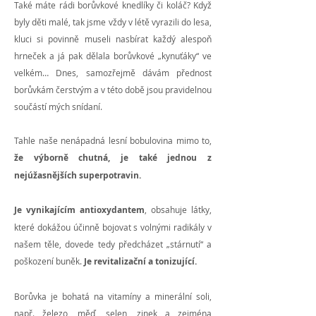
Také máte rádi borůvkové knedlíky či koláč? Když
byly děti malé, tak jsme vždy v létě vyrazili do lesa,
kluci si povinně museli nasbírat každý alespoň
hrneček a já pak dělala borůvkové „kynuťáky“ ve
velkém… Dnes, samozřejmě dávám přednost
borůvkám čerstvým a v této době jsou pravidelnou
součástí mých snídaní.
Tahle naše nenápadná lesní bobulovina mimo to,
že výborně chutná, je také jednou z
nejúžasnějších superpotravin.
Je vynikajícím antioxydantem
, obsahuje látky,
které dokážou účinně bojovat s volnými radikály v
našem těle, dovede tedy předcházet „stárnutí“ a
poškození buněk.
Je revitalizační a tonizující.
Borůvka je bohatá na vitamíny a minerální soli,
např. železo, měď, selen, zinek a zejména