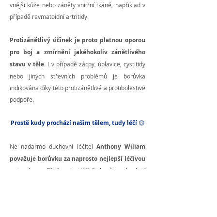
vnější kůže nebo záněty vnitřní tkáně, například v
případě revmatoidní artritidy.
Protizánětlivý účinek je proto platnou oporou
pro boj a zmírnění jakéhokoliv zánětlivého
stavu v těle.
I v případě zácpy, úplavice, cystitidy
nebo jiných střevních problémů je borůvka
indikována díky této protizánětlivé a protibolestivé
podpoře.
Prostě kudy prochází našim tělem, tudy léčí
😊
Ne nadarmo duchovní léčitel
Anthony Wiliam
považuje borůvku za naprosto nejlepší léčivou
potravinu naší planety.
Věří, že borůvky obsahují
starodávné, posvátné nebeské informace, které
se týkají přežití a sahají desetitisíce let zpátky.