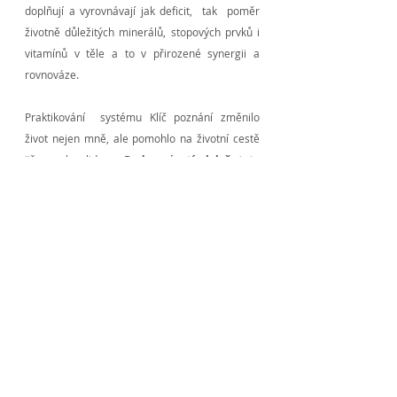
doplňují a vyrovnávají jak deficit, tak poměr
životně důležitých minerálů, stopových prvků i
vitamínů v těle a to v přirozené synergii a
rovnováze.
Praktikování systému Klíč poznání změnilo
život nejen mně, ale pomohlo na životní cestě
již mnoha lidem.
Bude mi ctí, když tato
mentální projekce “houslového klíče”
pomůže na cestě zdraví a spokojenosti také
vám.
Kontakt
Rostislav Jankovec
www.jankovec.cz
www.klicpoznani.cz