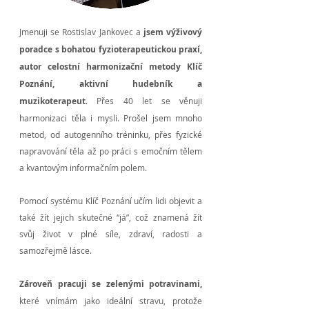
Jmenuji se Rostislav Jankovec a
jsem výživový
poradce s bohatou fyzioterapeutickou praxí,
autor celostní harmonizační metody Klíč
Poznání, aktivní hudebník a
muzikoterapeut
. Přes 40 let se věnuji
harmonizaci těla i mysli. Prošel jsem mnoho
metod, od autogenního tréninku, přes fyzické
napravování těla až po práci s emočním tělem
a kvantovým informačním polem.
Pomocí systému Klíč Poznání učím lidi objevit a
také žít jejich skutečné “já”, což znamená žít
svůj život v plné síle, zdraví, radosti a
samozřejmě lásce.
Zároveň pracuji se zelenými potravinami,
které vnímám jako ideální stravu, protože