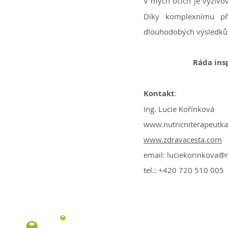
V mých očích je výživo
Díky komplexnímu pří
dlouhodobých výsledků
Ráda ins
Kontakt
:
Ing. Lucie Kořínková
www.nutricniterapeutka
www.zdravacesta.com
email: luciekorinkova@n
tel.: +420 720 510 005
© 2022 JOYin, s.r.o. - Jitka Aglaia Malinská |