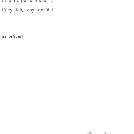
, ne jen o počítání kalorií.
otřeby tak, aby dosáhli
stu zdraví.