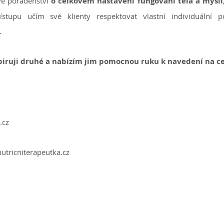
vé poradenství
o celkovém nastavení fungování těla a mysli
stupu učím své klienty respektovat vlastní individuální p
.
piruji druhé a nabízím jim pomocnou ruku k navedení na ce
.cz
utricniterapeutka.cz
Ochrana osobních údajů