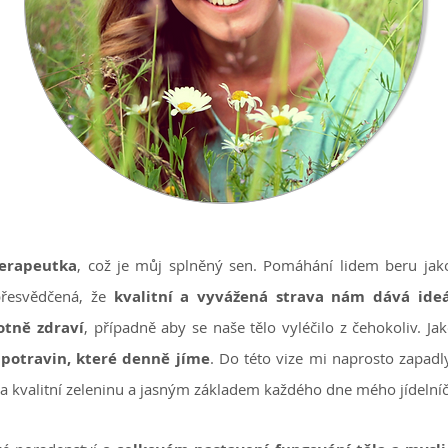
terapeutka
, což je můj splněný sen. Pomáhání lidem beru jako
přesvědčená, že
kvalitní a vyvážená strava nám dává ide
otně zdraví
, případně aby se naše tělo vyléčilo z čehokoliv. Ja
 potravin, které denně jíme
. Do této vize mi naprosto zapadly
a kvalitní zeleninu a jasným základem každého dne mého jídelní